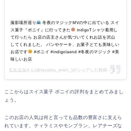
撮影場所巡り
冬夜のマジックMVの中に出ている スイ
ス菓子『ポニイ』に行ってきた
indigoTシャツ着用し
て行ったら お店の店主さんが気づいてくれお話を沢山
してくれました。 パンやケーキ、お菓子とても美味しい
お店です
#ポニイ #indigolaend #冬夜のマジック #美
味しいお店
E.N.O.N
さん(@kyujitsu_enon_)がシェアした投稿 –
2017年12月月18日午前3時28分PST
ここからはスイス菓子 ポニイの評判をまとめてみまし
ょう。
このお店の人気は何と言っても品数の豊富さに支えら
れています。ティラミスやモンブラン、レアチーズな